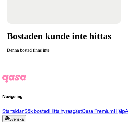
Bostaden kunde inte hittas
Denna bostad finns inte
Navigering
Startsidan
Sök bostad
Hitta hyresgäst
Qasa Premium
Hjälp
A
Svenska