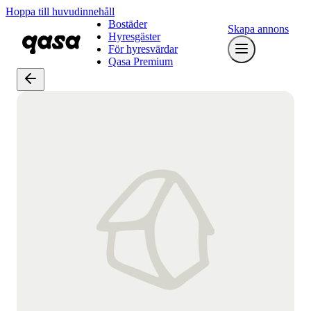
Hoppa till huvudinnehåll
Bostäder
Skapa annons
Hyresgäster
För hyresvärdar
Qasa Premium