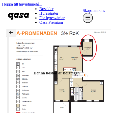
Hoppa till huvudinnehåll
Bostäder
Skapa annons
Hyresgäster
För hyresvärdar
Qasa Premium
Denna bostad är borttagen