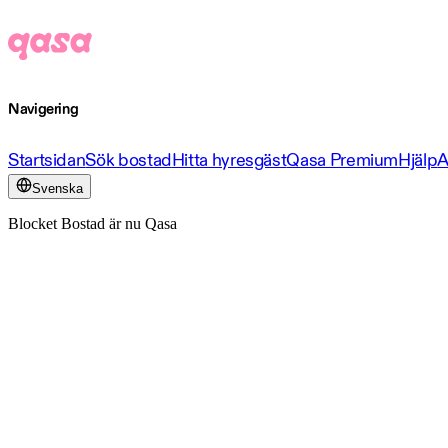
Navigering
Startsidan
Sök bostad
Hitta hyresgäst
Qasa Premium
Hjälp
A
Svenska
Blocket Bostad är nu Qasa