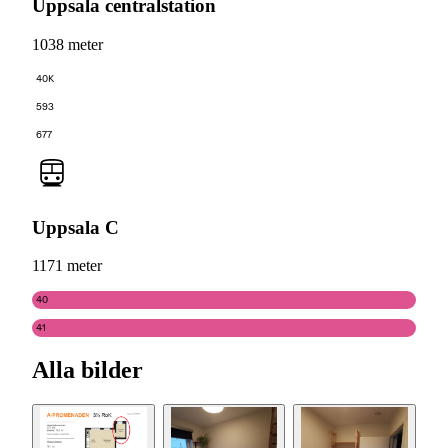
Uppsala centralstation
1038 meter
40K
593
677
Uppsala C
1171 meter
40
41
Alla bilder