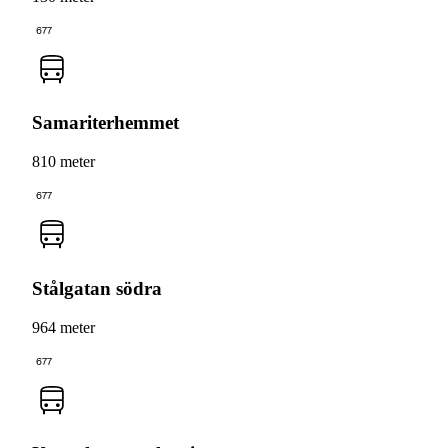
677
Samariterhemmet
810 meter
677
Stålgatan södra
964 meter
677