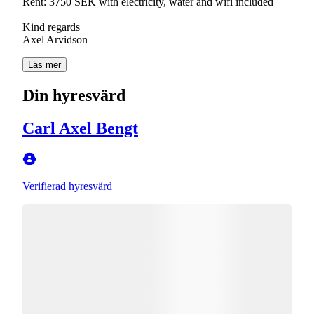
Rent: 3750 SEK with electricity, water and wifi included
Kind regards
Läs mer
Din hyresvärd
Carl Axel Bengt
Verifierad hyresvärd