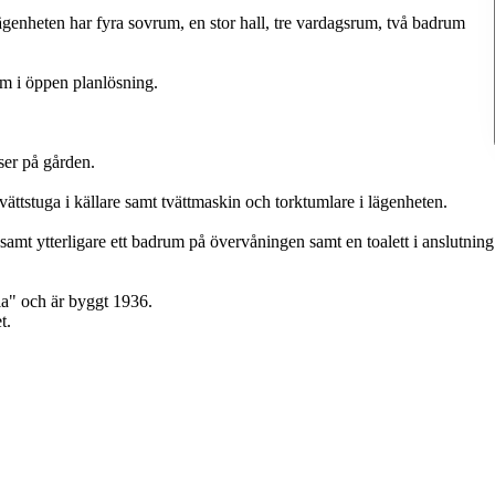
ägenheten har fyra sovrum, en stor hall, tre vardagsrum, två badrum
m i öppen planlösning.
ser på gården.
ttstuga i källare samt tvättmaskin och torktumlare i lägenheten.
t ytterligare ett badrum på övervåningen samt en toalett i anslutning
sla" och är byggt 1936.
t.