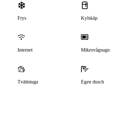
Frys
Kylskåp
Internet
Mikrovågsugn
Tvättstuga
Egen dusch
Denna bostad är borttagen