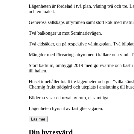
Lägenheten är fördelad i två plan, våning två och tre. L
och en toalett.
Generösa sällskaps utrymmen samt stort kök med matru
Två balkonger ut mot Seminarievägen.
Två eldstäder, en på respektive våningsplan. Två bilplat
Mängder med förvaringsutrymmen i källare och vind. Tvä
Stort badrum, ombyggt 2019 med golvvärme och bastu sam
till hallen.
Huset innehåller totalt tre lägenheter och ger "villa kän
Charmig frukt trädgård och uteplats i anslutning till huse
Bilderna visar ett urval av rum, ej samtliga.
Lägenheten hyrs ut av fastighetsägaren.
Läs mer
Din hyresvärd