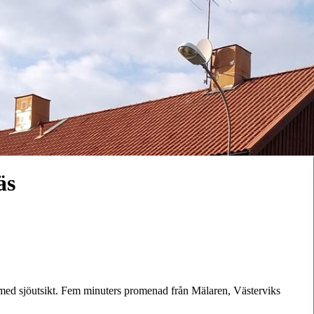
äs
e med sjöutsikt. Fem minuters promenad från Mälaren, Västerviks