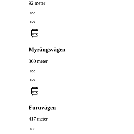
92 meter
605
609
Myrängsvägen
300 meter
605
609
Furuvägen
417 meter
605