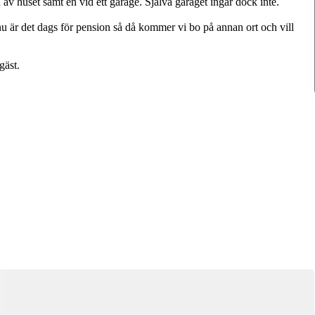
 av huset samt en vid ett garage. Själva garaget ingår dock inte.
nu är det dags för pension så då kommer vi bo på annan ort och vill
Denna bostad är borttagen
gäst.