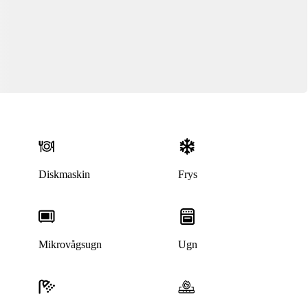
Diskmaskin
Frys
Mikrovågsugn
Ugn