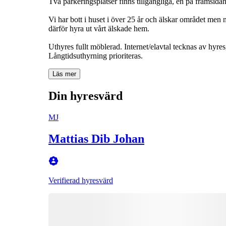
Två parkeringsplatser finns tillgängliga, en på framsidan
Vi har bott i huset i över 25 år och älskar området men 
därför hyra ut vårt älskade hem.
Uthyres fullt möblerad. Internet/elavtal tecknas av hyres
Långtidsuthyrning prioriteras.
Läs mer
Din hyresvärd
MJ
Mattias Dib Johan
Verifierad hyresvärd