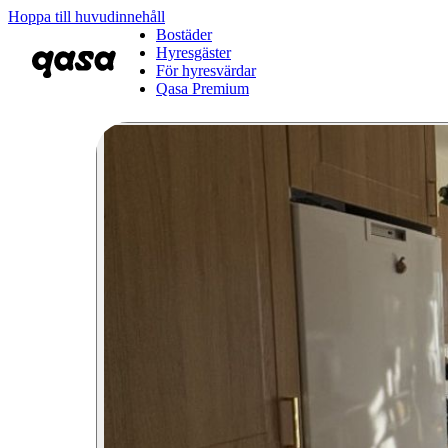
Hoppa till huvudinnehåll
Bostäder
Hyresgäster
För hyresvärdar
Qasa Premium