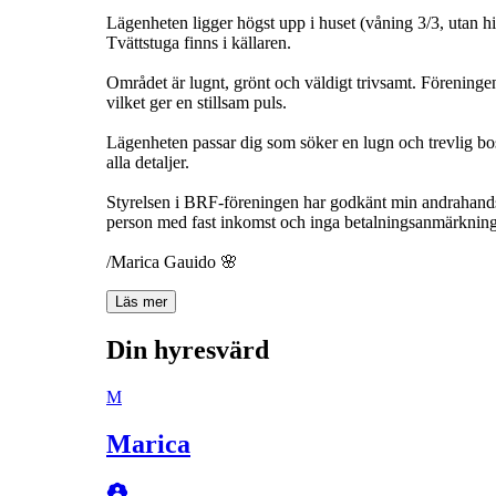
Lägenheten ligger högst upp i huset (våning 3/3, utan hi
Tvättstuga finns i källaren.
Området är lugnt, grönt och väldigt trivsamt. Föreningen
vilket ger en stillsam puls.
Lägenheten passar dig som söker en lugn och trevlig bost
alla detaljer.
Styrelsen i BRF-föreningen har godkänt min andrahandsu
person med fast inkomst och inga betalningsanmärkningar
/Marica Gauido 🌸
Läs mer
Din hyresvärd
M
Marica