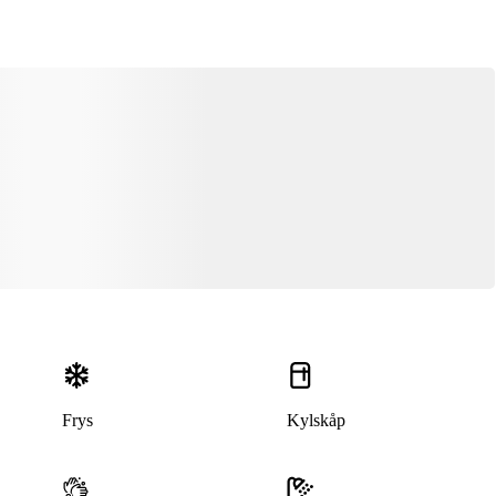
Denna bostad är borttagen
Frys
Kylskåp