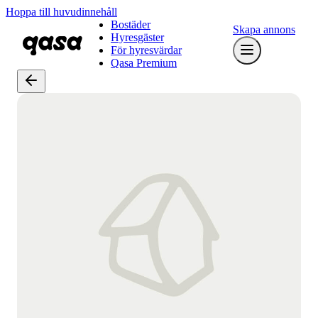
Hoppa till huvudinnehåll
Bostäder
Skapa annons
Hyresgäster
För hyresvärdar
Qasa Premium