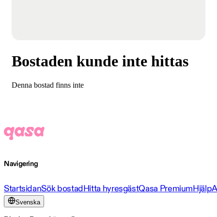
Bostaden kunde inte hittas
Denna bostad finns inte
Navigering
Startsidan
Sök bostad
Hitta hyresgäst
Qasa Premium
Hjälp
A
Svenska