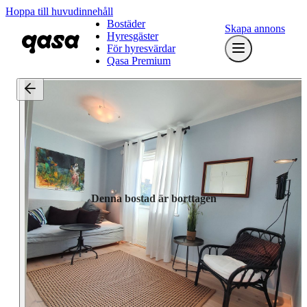
Hoppa till huvudinnehåll
Bostäder
Skapa annons
Hyresgäster
För hyresvärdar
Qasa Premium
Denna bostad är borttagen