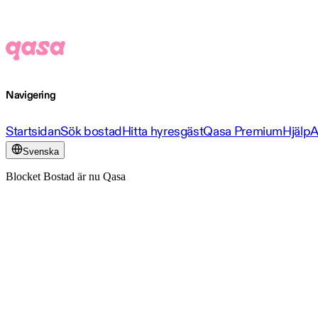
Navigering
Startsidan
Sök bostad
Hitta hyresgäst
Qasa Premium
Hjälp
A
Svenska
Blocket Bostad är nu Qasa