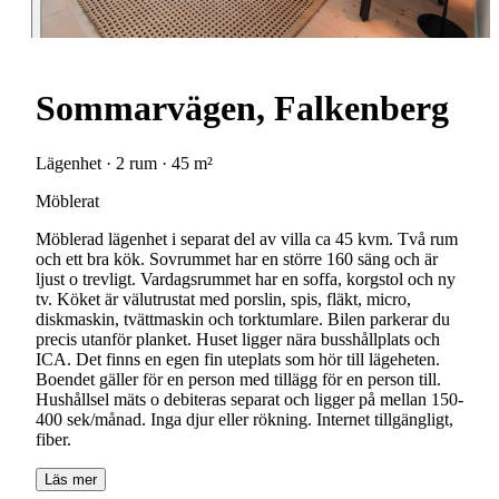
Sommarvägen, Falkenberg
Lägenhet · 2 rum · 45 m²
Möblerat
Möblerad lägenhet i separat del av villa ca 45 kvm. Två rum
och ett bra kök. Sovrummet har en större 160 säng och är
ljust o trevligt. Vardagsrummet har en soffa, korgstol och ny
tv. Köket är välutrustat med porslin, spis, fläkt, micro,
diskmaskin, tvättmaskin och torktumlare. Bilen parkerar du
precis utanför planket. Huset ligger nära busshållplats och
ICA. Det finns en egen fin uteplats som hör till lägeheten.
Boendet gäller för en person med tillägg för en person till.
Hushållsel mäts o debiteras separat och ligger på mellan 150-
400 sek/månad. Inga djur eller rökning. Internet tillgängligt,
fiber.
Läs mer