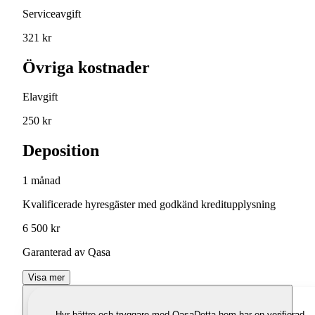
Serviceavgift
321 kr
Övriga kostnader
Elavgift
250 kr
Deposition
1 månad
Kvalificerade hyresgäster med godkänd kreditupplysning
6 500 kr
Garanterad av Qasa
Visa mer
Hyr bättre och tryggare med Qasa
Detta hem har en verifierad