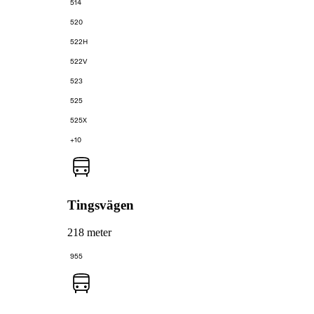
514
520
522H
522V
523
525
525X
+10
Tingsvägen
218 meter
955