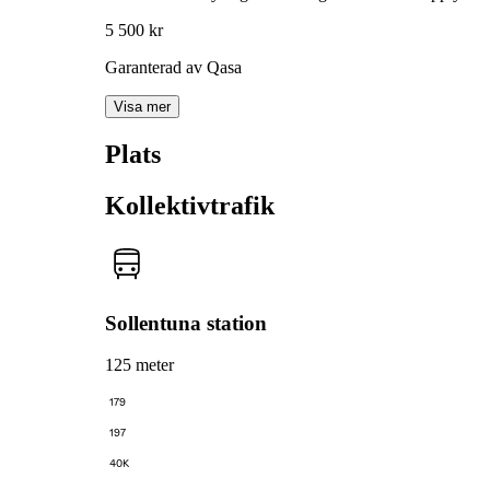
5 500 kr
Garanterad av Qasa
Visa mer
Plats
Kollektivtrafik
Sollentuna station
125 meter
179
197
40K