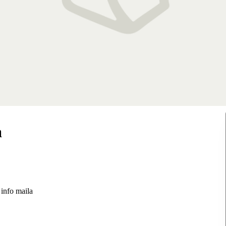
a
 info maila