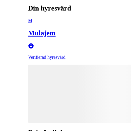
Din hyresvärd
M
Mulajem
Verifierad hyresvärd