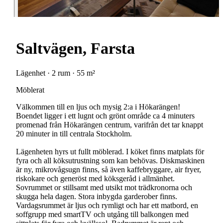
Saltvägen, Farsta
Lägenhet · 2 rum · 55 m²
Möblerat
Välkommen till en ljus och mysig 2:a i Hökarängen!
Boendet ligger i ett lugnt och grönt område ca 4 minuters
promenad från Hökarängen centrum, varifrån det tar knappt
20 minuter in till centrala Stockholm.
Lägenheten hyrs ut fullt möblerad. I köket finns matplats för
fyra och all köksutrustning som kan behövas. Diskmaskinen
är ny, mikrovågsugn finns, så även kaffebryggare, air fryer,
riskokare och generöst med köksgeråd i allmänhet.
Sovrummet or stillsamt med utsikt mot trädkronorna och
skugga hela dagen. Stora inbygda garderober finns.
Vardagsrummet är ljus och rymligt och har ett matbord, en
soffgrupp med smartTV och utgång till balkongen med