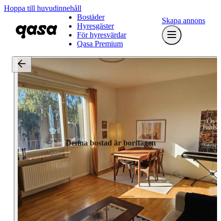
Hoppa till huvudinnehåll
Bostäder
Skapa annons
Hyresgäster
För hyresvärdar
Qasa Premium
Denna bostad är borttagen