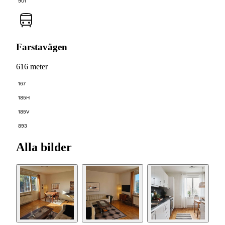
901
Farstavägen
616 meter
167
185H
185V
893
Alla bilder