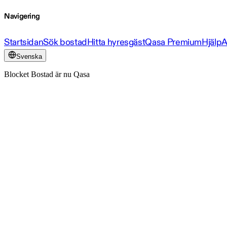
Navigering
Startsidan
Sök bostad
Hitta hyresgäst
Qasa Premium
Hjälp
A
Svenska
Blocket Bostad är nu Qasa