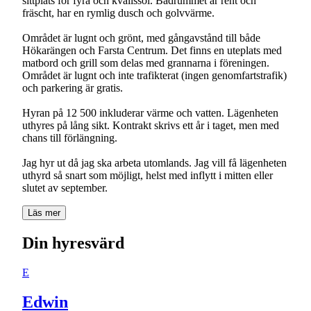
sittplats för fyra och kvällssol. Badrummet är rent och
fräscht, har en rymlig dusch och golvvärme.
Området är lugnt och grönt, med gångavstånd till både
Hökarängen och Farsta Centrum. Det finns en uteplats med
matbord och grill som delas med grannarna i föreningen.
Området är lugnt och inte trafikterat (ingen genomfartstrafik)
och parkering är gratis.
Hyran på 12 500 inkluderar värme och vatten. Lägenheten
uthyres på lång sikt. Kontrakt skrivs ett år i taget, men med
chans till förlängning.
Jag hyr ut då jag ska arbeta utomlands. Jag vill få lägenheten
uthyrd så snart som möjligt, helst med inflytt i mitten eller
slutet av september.
Läs mer
Din hyresvärd
E
Edwin