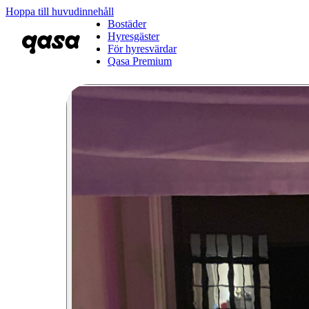
Hoppa till huvudinnehåll
Bostäder
Hyresgäster
För hyresvärdar
Qasa Premium