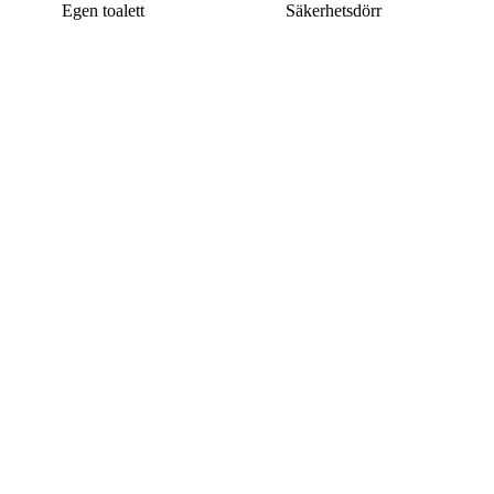
Egen toalett
Säkerhetsdörr
Denna bostad är borttagen