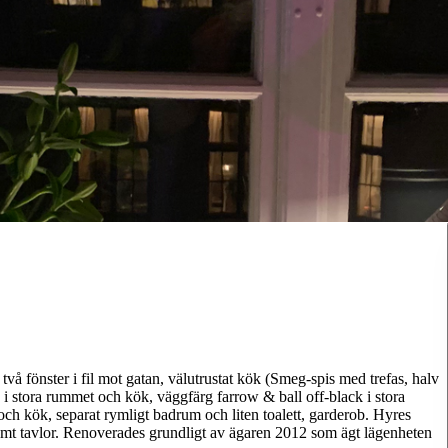
å fönster i fil mot gatan, välutrustat kök (Smeg-spis med trefas, halv
i stora rummet och kök, väggfärg farrow & ball off-black i stora
 och kök, separat rymligt badrum och liten toalett, garderob. Hyres
amt tavlor. Renoverades grundligt av ägaren 2012 som ägt lägenheten