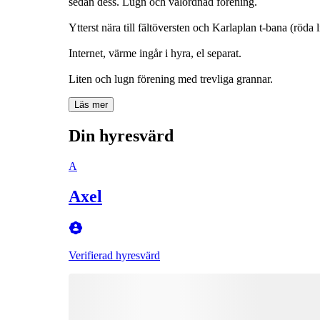
sedan dess. Lugn och välordnad förening.
Ytterst nära till fältöversten och Karlaplan t-bana (röda
Internet, värme ingår i hyra, el separat.
Liten och lugn förening med trevliga grannar.
Läs mer
Din hyresvärd
A
Axel
Verifierad hyresvärd