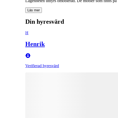
Lägenheten uthyrs omöblerad. De möbler som finns på bi
Läs mer
Din hyresvärd
H
Henrik
Verifierad hyresvärd