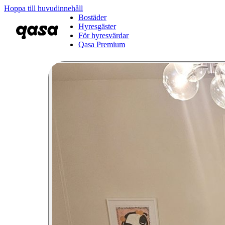
Hoppa till huvudinnehåll
Bostäder
Hyresgäster
För hyresvärdar
Qasa Premium