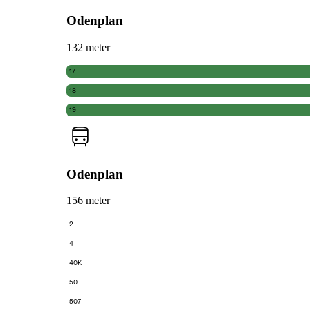
Odenplan
132 meter
17
18
19
Odenplan
156 meter
2
4
40K
50
507