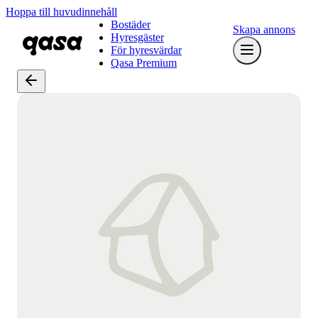
Hoppa till huvudinnehåll
Bostäder
Skapa annons
Hyresgäster
För hyresvärdar
Qasa Premium