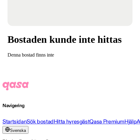
Bostaden kunde inte hittas
Denna bostad finns inte
Navigering
Startsidan
Sök bostad
Hitta hyresgäst
Qasa Premium
Hjälp
A
Svenska