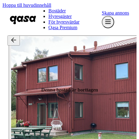
Hoppa till huvudinnehåll
Bostäder
Skapa annons
Hyresgäster
För hyresvärdar
Qasa Premium
Denna bostad är borttagen