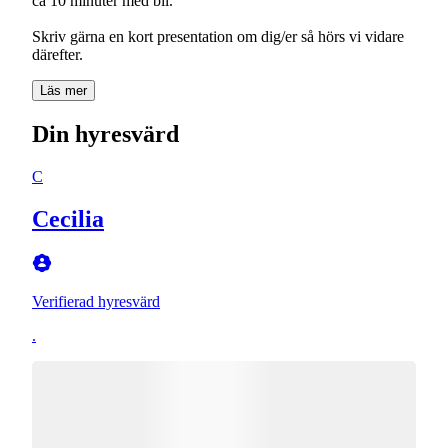
ca 10 minuter med bil.
Skriv gärna en kort presentation om dig/er så hörs vi vidare
därefter.
Läs mer
Din hyresvärd
C
Cecilia
Verifierad hyresvärd
.