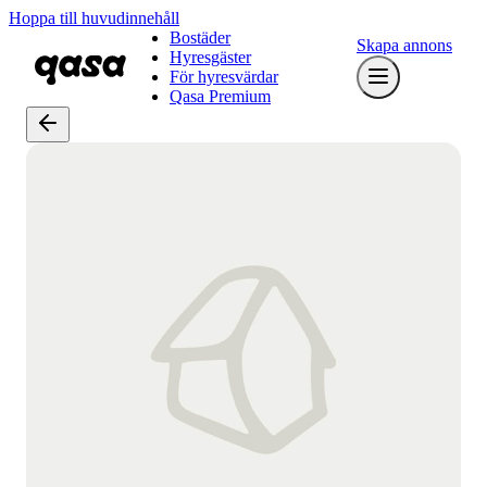
Hoppa till huvudinnehåll
Bostäder
Skapa annons
Hyresgäster
För hyresvärdar
Qasa Premium