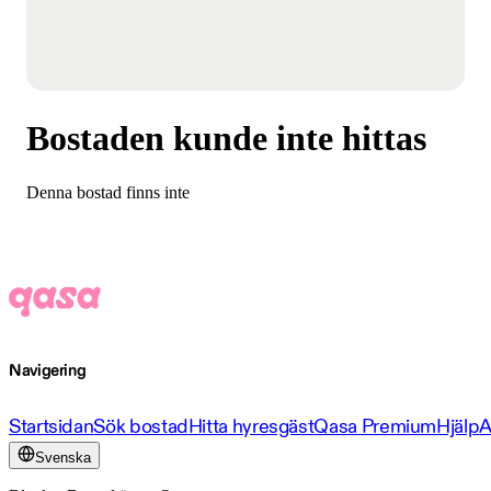
Bostaden kunde inte hittas
Denna bostad finns inte
Navigering
Startsidan
Sök bostad
Hitta hyresgäst
Qasa Premium
Hjälp
A
Svenska