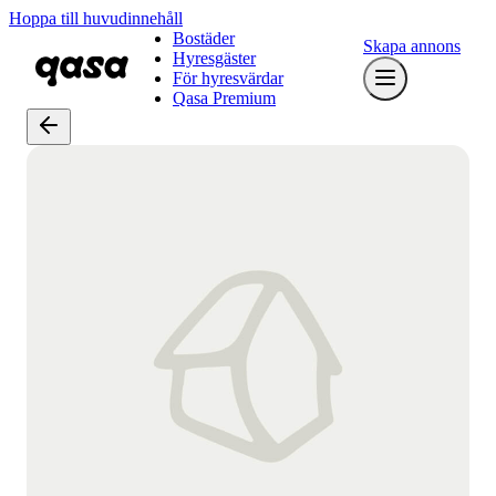
Hoppa till huvudinnehåll
Bostäder
Skapa annons
Hyresgäster
För hyresvärdar
Qasa Premium