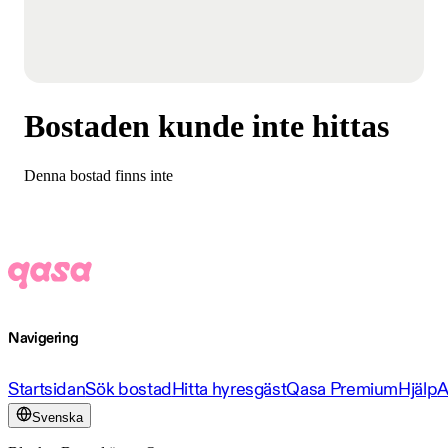
Bostaden kunde inte hittas
Denna bostad finns inte
Navigering
Startsidan
Sök bostad
Hitta hyresgäst
Qasa Premium
Hjälp
A
Svenska