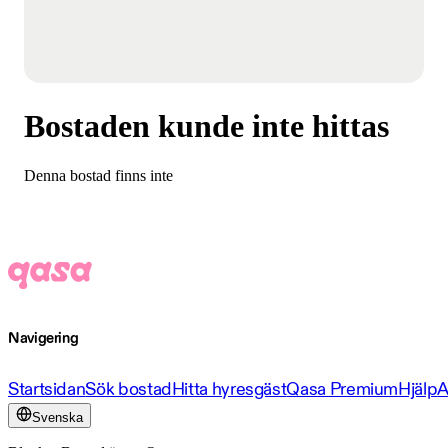
Bostaden kunde inte hittas
Denna bostad finns inte
Navigering
Startsidan
Sök bostad
Hitta hyresgäst
Qasa Premium
Hjälp
A
Svenska