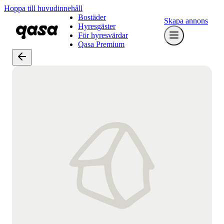
Hoppa till huvudinnehåll
Bostäder
Skapa annons
Hyresgäster
För hyresvärdar
Qasa Premium