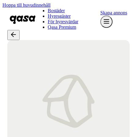
Hoppa till huvudinnehåll
Bostäder
Skapa annons
Hyresgäster
För hyresvärdar
Qasa Premium