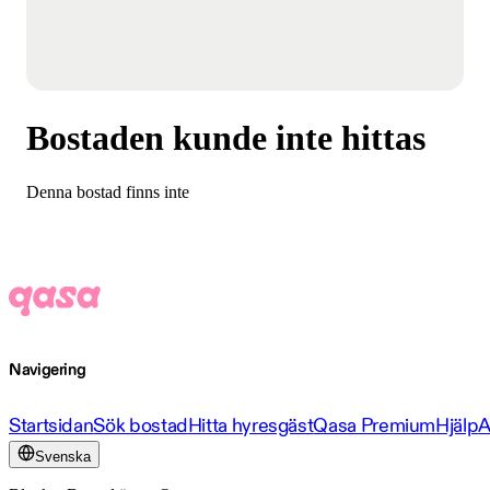
Bostaden kunde inte hittas
Denna bostad finns inte
Navigering
Startsidan
Sök bostad
Hitta hyresgäst
Qasa Premium
Hjälp
A
Svenska