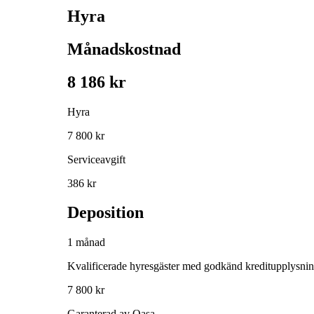
Hyra
Månadskostnad
8 186 kr
Hyra
7 800 kr
Serviceavgift
386 kr
Deposition
1 månad
Kvalificerade hyresgäster med godkänd kreditupplysni
7 800 kr
Garanterad av Qasa