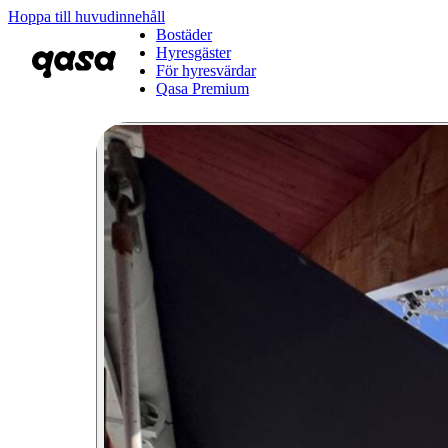
Hoppa till huvudinnehåll
Bostäder
Hyresgäster
För hyresvärdar
Qasa Premium