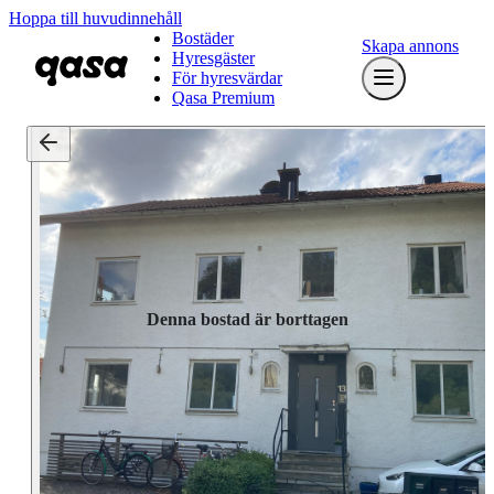
Hoppa till huvudinnehåll
Bostäder
Skapa annons
Hyresgäster
För hyresvärdar
Qasa Premium
Denna bostad är borttagen