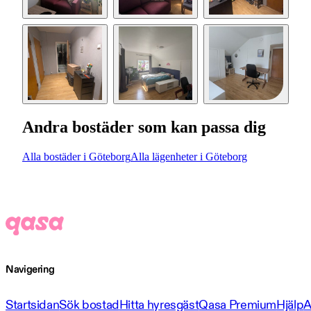
Andra bostäder som kan passa dig
Alla bostäder i Göteborg
Alla lägenheter i Göteborg
Navigering
Startsidan
Sök bostad
Hitta hyresgäst
Qasa Premium
Hjälp
A