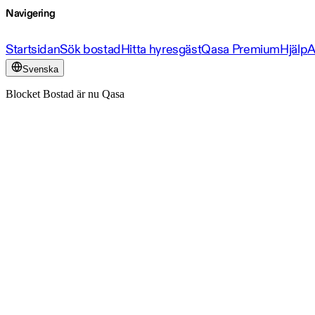
Navigering
Startsidan
Sök bostad
Hitta hyresgäst
Qasa Premium
Hjälp
A
Svenska
Blocket Bostad är nu Qasa