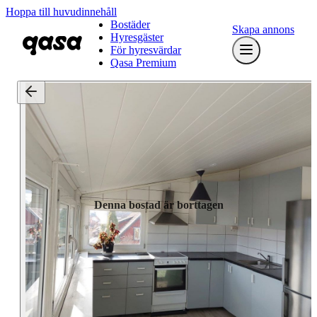
Hoppa till huvudinnehåll
Bostäder
Skapa annons
Hyresgäster
För hyresvärdar
Qasa Premium
Denna bostad är borttagen