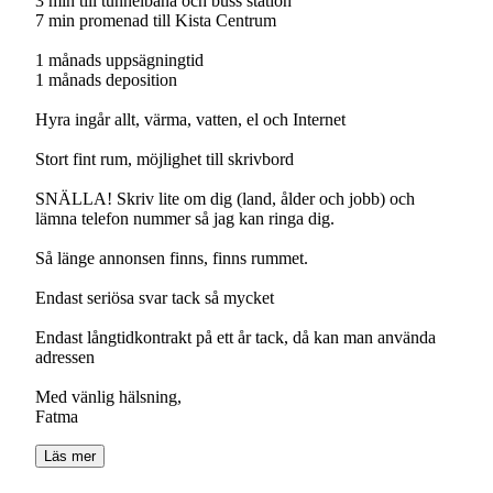
3 min till tunnelbana och buss station
7 min promenad till Kista Centrum
1 månads uppsägningtid
1 månads deposition
Hyra ingår allt, värma, vatten, el och Internet
Stort fint rum, möjlighet till skrivbord
SNÄLLA! Skriv lite om dig (land, ålder och jobb) och
lämna telefon nummer så jag kan ringa dig.
Så länge annonsen finns, finns rummet.
Endast seriösa svar tack så mycket
Endast långtidkontrakt på ett år tack, då kan man använda
adressen
Med vänlig hälsning,
Fatma
Läs mer