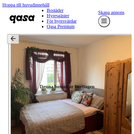
Hoppa till huvudinnehåll
Bostäder
Skapa annons
Hyresgäster
För hyresvärdar
Qasa Premium
Denna bostad är borttagen