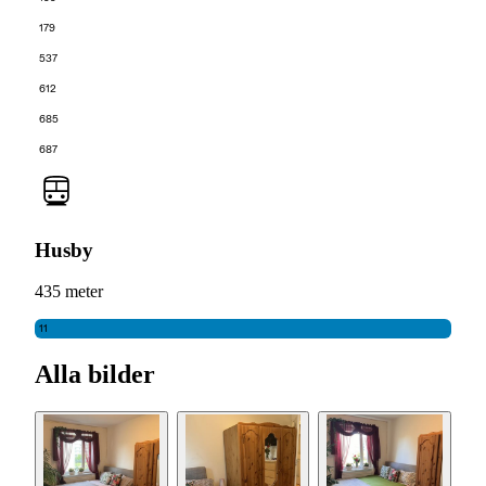
179
537
612
685
687
Husby
435 meter
11
Alla bilder