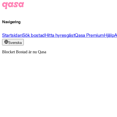
Navigering
Startsidan
Sök bostad
Hitta hyresgäst
Qasa Premium
Hjälp
A
Svenska
Blocket Bostad är nu Qasa