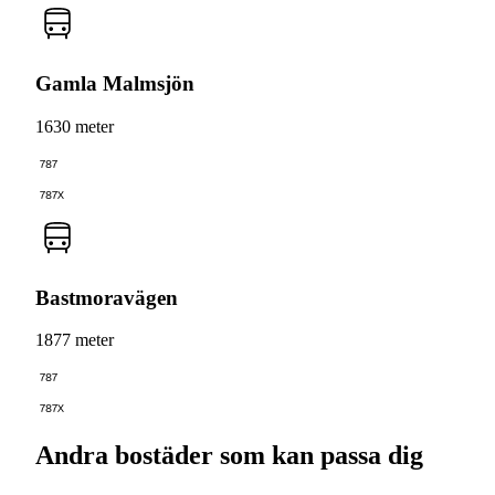
Gamla Malmsjön
1630 meter
787
787X
Bastmoravägen
1877 meter
787
787X
Andra bostäder som kan passa dig