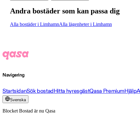
Andra bostäder som kan passa dig
Alla bostäder i Limhamn
Alla lägenheter i Limhamn
Navigering
Startsidan
Sök bostad
Hitta hyresgäst
Qasa Premium
Hjälp
A
Svenska
Blocket Bostad är nu Qasa