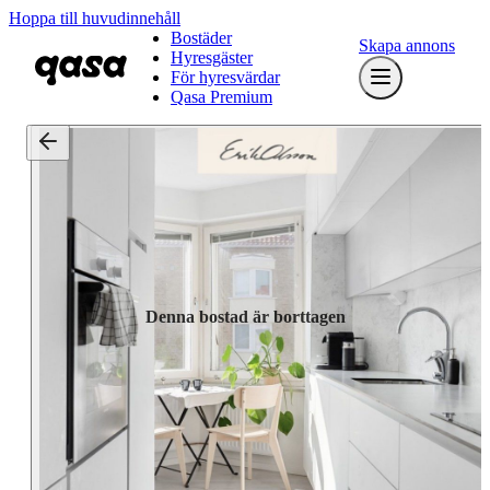
Hoppa till huvudinnehåll
Bostäder
Skapa annons
Hyresgäster
För hyresvärdar
Qasa Premium
Denna bostad är borttagen