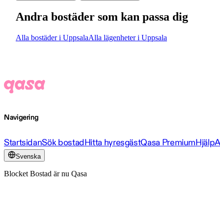
Andra bostäder som kan passa dig
Alla bostäder i Uppsala
Alla lägenheter i Uppsala
Navigering
Startsidan
Sök bostad
Hitta hyresgäst
Qasa Premium
Hjälp
A
Svenska
Blocket Bostad är nu Qasa