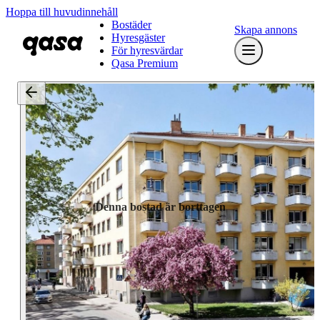
Hoppa till huvudinnehåll
Bostäder
Skapa annons
Hyresgäster
För hyresvärdar
Qasa Premium
Denna bostad är borttagen