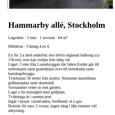
Hammarby allé, Stockholm
Lägenhet · 3 rum · 1 sovrum · 64 m²
Möblerat · Våning 4 av 6
En fin 3:a med underbar stor delvis inglasad balkong (ca
15kvm), som kan nyttjas från tidig vår.
Läget: 3 min från Lumabryggan där båten Emilie går till
nybrokajen samt gratisfärjan över till henriksdal samt
barnängsbrygga.
Tvärbanan 50 meter från porten. Närmaste tunnelbana
gullmarsplan samt skantstull.
Sovrummet vetter in mot gården.
Lugn o fin innergård med grillplats.
Tvättstuga är i samma port.
Ingår i hyran: varmtvatten, bredband, el o gas.
Boende för max 2 vuxna, ingen säng i lilla rummet vid
uthyrning.