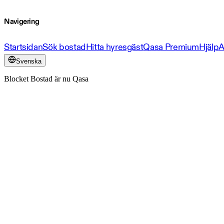
Navigering
Startsidan
Sök bostad
Hitta hyresgäst
Qasa Premium
Hjälp
A
Svenska
Blocket Bostad är nu Qasa