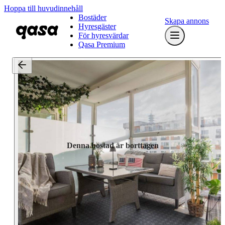
Hoppa till huvudinnehåll
Bostäder
Skapa annons
Hyresgäster
För hyresvärdar
Qasa Premium
Denna bostad är borttagen