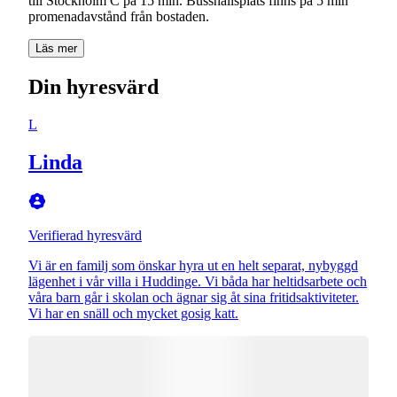
till Stockholm C på 15 min. Busshållsplats finns på 5 min
promenadavstånd från bostaden.
Läs mer
Din hyresvärd
L
Linda
Verifierad hyresvärd
Vi är en familj som önskar hyra ut en helt separat, nybyggd
lägenhet i vår villa i Huddinge. Vi båda har heltidsarbete och
våra barn går i skolan och ägnar sig åt sina fritidsaktiviteter.
Vi har en snäll och mycket gosig katt.