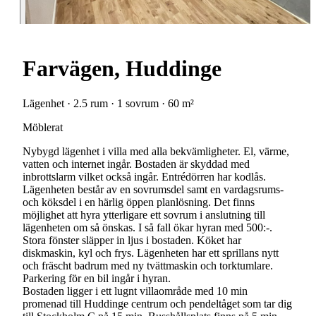
Farvägen, Huddinge
Lägenhet · 2.5 rum · 1 sovrum · 60 m²
Möblerat
Nybygd lägenhet i villa med alla bekvämligheter. El, värme,
vatten och internet ingår. Bostaden är skyddad med
inbrottslarm vilket också ingår. Entrédörren har kodlås.
Lägenheten består av en sovrumsdel samt en vardagsrums-
och köksdel i en härlig öppen planlösning. Det finns
möjlighet att hyra ytterligare ett sovrum i anslutning till
lägenheten om så önskas. I så fall ökar hyran med 500:-.
Stora fönster släpper in ljus i bostaden. Köket har
diskmaskin, kyl och frys. Lägenheten har ett sprillans nytt
och fräscht badrum med ny tvättmaskin och torktumlare.
Parkering för en bil ingår i hyran.
Bostaden ligger i ett lugnt villaområde med 10 min
promenad till Huddinge centrum och pendeltåget som tar dig