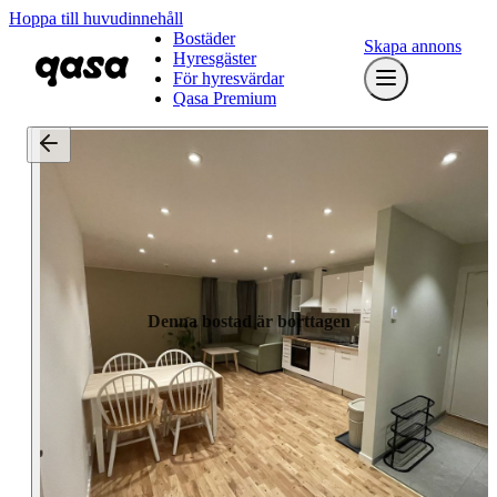
Hoppa till huvudinnehåll
Bostäder
Skapa annons
Hyresgäster
För hyresvärdar
Qasa Premium
Denna bostad är borttagen