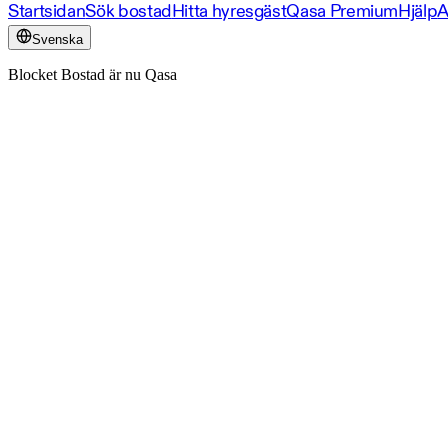
Startsidan
Sök bostad
Hitta hyresgäst
Qasa Premium
Hjälp
A
Svenska
Blocket Bostad är nu Qasa