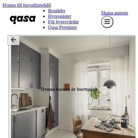
Hoppa till huvudinnehåll
Bostäder
Skapa annons
Hyresgäster
För hyresvärdar
Qasa Premium
Denna bostad är borttagen