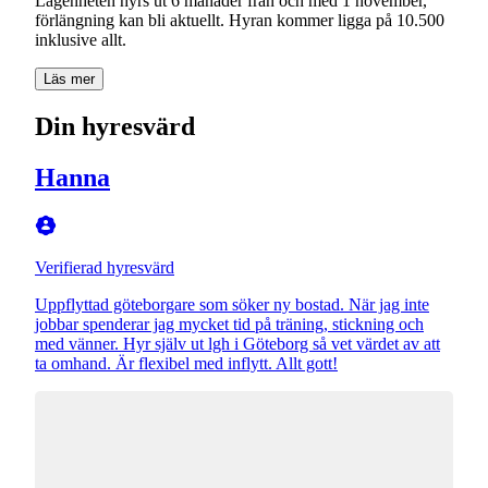
Lägenheten hyrs ut 6 månader från och med 1 november,
förlängning kan bli aktuellt. Hyran kommer ligga på 10.500
inklusive allt.
Läs mer
Din hyresvärd
Hanna
Verifierad hyresvärd
Uppflyttad göteborgare som söker ny bostad. När jag inte
jobbar spenderar jag mycket tid på träning, stickning och
med vänner. Hyr själv ut lgh i Göteborg så vet värdet av att
ta omhand. Är flexibel med inflytt. Allt gott!