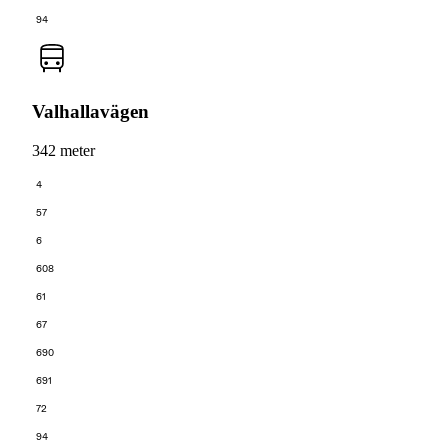
94
Valhallavägen
342 meter
4
57
6
608
61
67
690
691
72
94