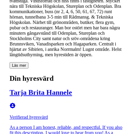
tvättstuga. Vindsförråd och hiss finns i fastigheten. Mycket
nära till Tekniska Högskolan, Stureplan och Odenplan. Bra
kommunikationer, buss (nr 2, 4, 6, 50, 61, 67, 72) runt
hörnan, tunnelbana 3-5 min till Rådmansg. & Tekniska
Högskolan. Närhet till grönområden, butiker, flera gym,
pubar och restauranger. Man bor ostört men har bara några
minuters gångavstånd till Odenplan, Stureplan och
Stockholms City samt natur och sröv-områdena kring
Brunnsviken, Vanadisparken och Hagaparken. Centralt i
hjärtat av Sibirien, i anrika Norrmalm! Lugnt område. Helst
Läs mer
Din hyresvärd
Tarja Brita Hannele
Verifierad hyresvärd
As a person I am honest, reliable, and respectful. If you also
fit this description, I would love to hear from you! As a