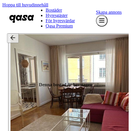
Hoppa till huvudinnehåll
Bostäder
Skapa annons
Hyresgäster
För hyresvärdar
Qasa Premium
Denna bostad är borttagen