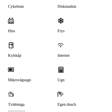
Cykelrum
Diskmaskin
Hiss
Frys
Kylskåp
Internet
Mikrovågsugn
Ugn
Tvättstuga
Egen dusch