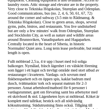
equipment. Cleaning equipment is also available. Access to
laundry room. Attic storage and elevator are in the property.
Very close to Tekniska Högskolan, Stureplan and Odenplan.
Good communications, bus (no. 2, 4, 6, 50, 61, 67, 72)
around the corner and subway (3-5 min to Rådmansg. &
Tekniska Högskolan). Close to green areas, shops, several
gyms, pubs, bistros, and restaurants. You live undisturbed
but are only a few minutes' walk from Odenplan, Stureplan
and Stockholm City, as well as nature and wildlife areas
around Brunnsviken, Vanadisparken and Hagaparken.
Centrally located in the heart of Siberia, in historic
Norrmalm! Quiet area. Long term lease preferable, but rental
length is open.
Fullt möblerad 2,5:a, 4 tr upp i huset med två soliga
balkonger. Nymålad, fräsch lägenhet i en välskött förening
som ligger i ett lugnt och trevligt område med stort utbud av
restauranger i kvarteren. Vardags- och sovrum med
fiskbensparkett och en öppen spis, kaklat badrum med
dusch, tvättmaskin/ tork och separat matrum för 2-3
personer. Annat arbetsbord/matbord för 6 personer i
vardagsrummet, gott om förvaring samt bra arbetsytor med
ett skrivbord & stol. Lägenheten hyrs ut möblerad. Köket är
komplett med tallrikar, bestick och all nödvändig
köksutrustning. Städutrustning finns också. Tillgång till