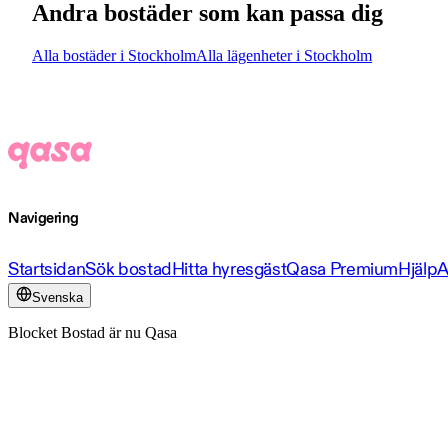
Andra bostäder som kan passa dig
Alla bostäder i Stockholm
Alla lägenheter i Stockholm
Navigering
Startsidan
Sök bostad
Hitta hyresgäst
Qasa Premium
Hjälp
A
Svenska
Blocket Bostad är nu Qasa