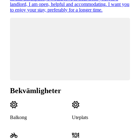
landlord, I am open, helpful and accommodating. I want you
to enjoy your stay, preferably for a longer time.
Bekvämligheter
Balkong
Uteplats