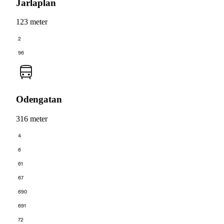
Jarlaplan
123 meter
2
96
Odengatan
316 meter
4
6
61
67
690
691
72