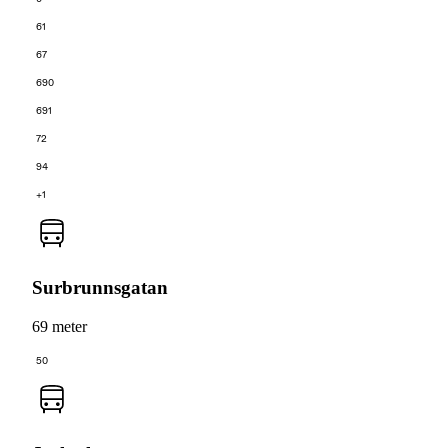
61
67
690
691
72
94
+1
Surbrunnsgatan
69 meter
50