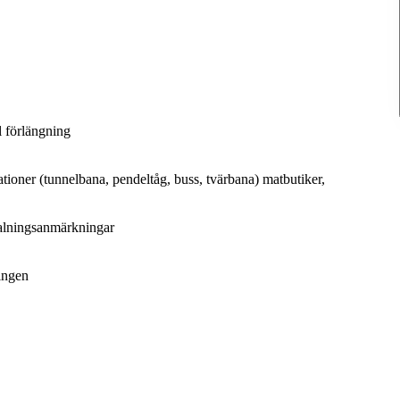
l förlängning
ioner (tunnelbana, pendeltåg, buss, tvärbana) matbutiker,
etalningsanmärkningar
ingen