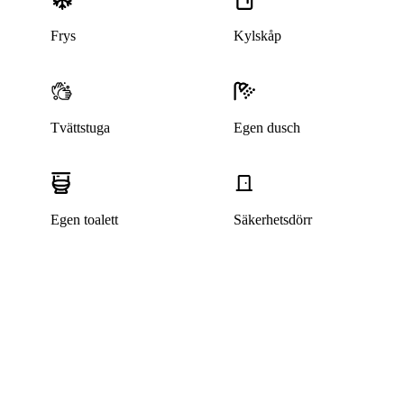
Frys
Kylskåp
Tvättstuga
Egen dusch
Egen toalett
Säkerhetsdörr
Denna bostad är borttagen