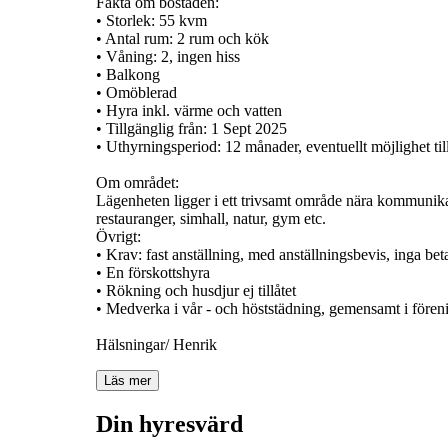
Fakta om bostaden:
• Storlek: 55 kvm
• Antal rum: 2 rum och kök
• Våning: 2, ingen hiss
• Balkong
• Omöblerad
• Hyra inkl. värme och vatten
• Tillgänglig från: 1 Sept 2025
• Uthyrningsperiod: 12 månader, eventuellt möjlighet til
Om området:
Lägenheten ligger i ett trivsamt område nära kommunikat
restauranger, simhall, natur, gym etc.
Övrigt:
• Krav: fast anställning, med anställningsbevis, inga b
• En förskottshyra
• Rökning och husdjur ej tillåtet
• Medverka i vår - och höststädning, gemensamt i fören
Hälsningar/ Henrik
Läs mer
Din hyresvärd