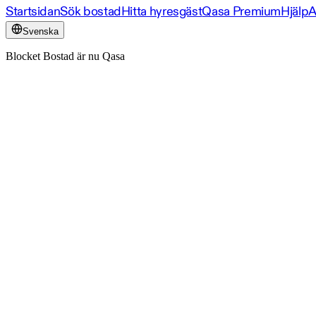
Startsidan
Sök bostad
Hitta hyresgäst
Qasa Premium
Hjälp
A
Svenska
Blocket Bostad är nu Qasa