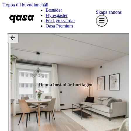
Hoppa till huvudinnehåll
Bostäder
Skapa annons
Hyresgäster
För hyresvärdar
Qasa Premium
Denna bostad är borttagen