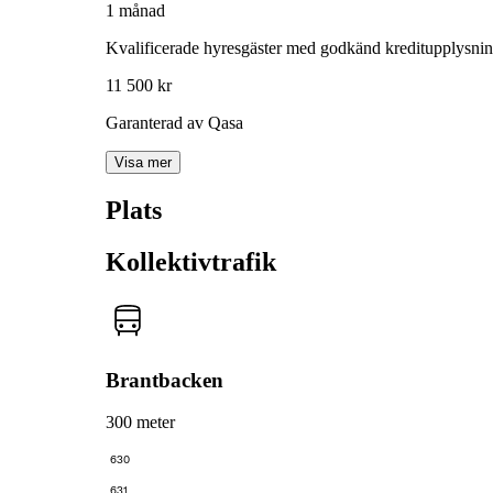
1 månad
Kvalificerade hyresgäster med godkänd kreditupplysni
11 500 kr
Garanterad av Qasa
Visa mer
Plats
Kollektivtrafik
Brantbacken
300 meter
630
631