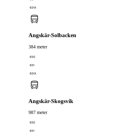
631X
Angskär-Solbacken
384 meter
630
631
631X
Angskär-Skogsvik
987 meter
630
631