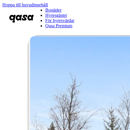
Hoppa till huvudinnehåll
Bostäder
Hyresgäster
För hyresvärdar
Qasa Premium