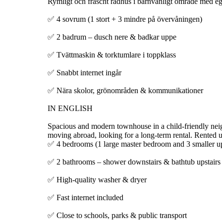
Rymligt och fräscht radhus i barnvänligt område med e
✅ 4 sovrum (1 stort + 3 mindre på övervåningen)
✅ 2 badrum – dusch nere & badkar uppe
✅ Tvättmaskin & torktumlare i toppklass
✅ Snabbt internet ingår
✅ Nära skolor, grönområden & kommunikationer
IN ENGLISH
Spacious and modern townhouse in a child-friendly nei
moving abroad, looking for a long-term rental. Rented un
✅ 4 bedrooms (1 large master bedroom and 3 smaller up
✅ 2 bathrooms – shower downstairs & bathtub upstairs
✅ High-quality washer & dryer
✅ Fast internet included
✅ Close to schools, parks & public transport