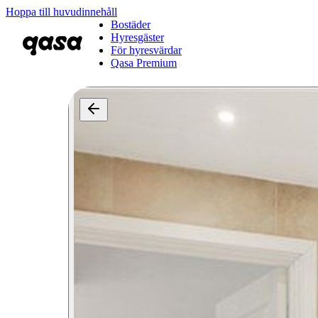
Hoppa till huvudinnehåll
Bostäder
Hyresgäster
För hyresvärdar
Qasa Premium