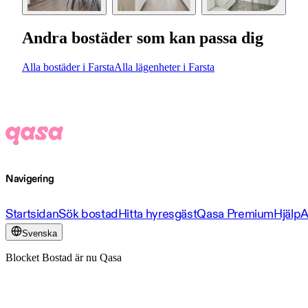
Andra bostäder som kan passa dig
Alla bostäder i Farsta
Alla lägenheter i Farsta
Navigering
Startsidan
Sök bostad
Hitta hyresgäst
Qasa Premium
Hjälp
A
Svenska
Blocket Bostad är nu Qasa