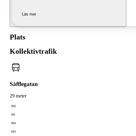
Läs mer
Plats
Kollektivtrafik
Säfflegatan
29 meter
165
181
184
193