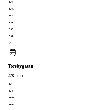
185H
185V
193
828
830
831
+1
Torsbygatan
278 meter
181
184
185H
185V