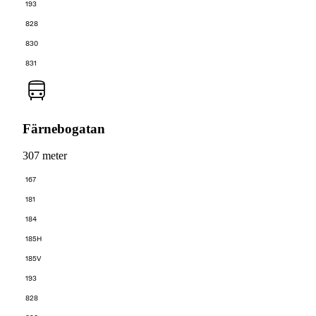
193
828
830
831
Färnebogatan
307 meter
167
181
184
185H
185V
193
828