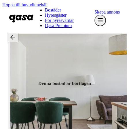
Hoppa till huvudinnehåll
Bostäder
Skapa annons
Hyresgäster
För hyresvärdar
Qasa Premium
Denna bostad är borttagen