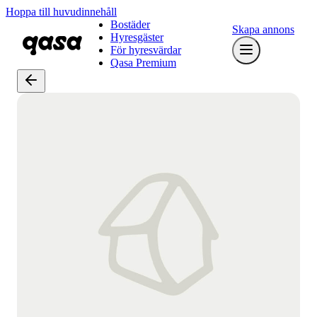
Hoppa till huvudinnehåll
Bostäder
Skapa annons
Hyresgäster
För hyresvärdar
Qasa Premium