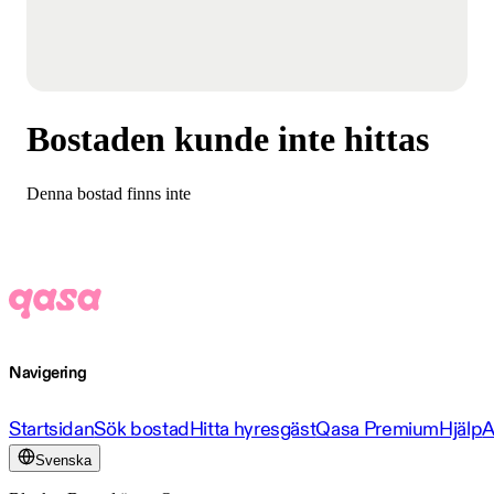
Bostaden kunde inte hittas
Denna bostad finns inte
Navigering
Startsidan
Sök bostad
Hitta hyresgäst
Qasa Premium
Hjälp
A
Svenska