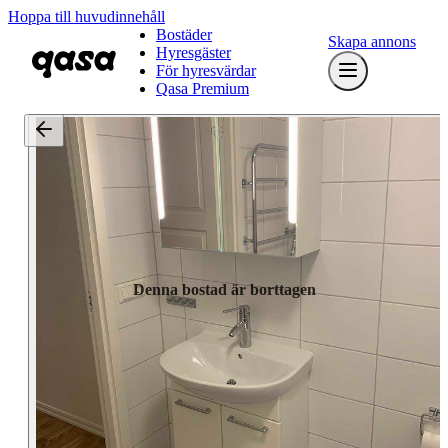
Hoppa till huvudinnehåll
Bostäder
Skapa annons
Hyresgäster
För hyresvärdar
Qasa Premium
Denna bostad är borttagen