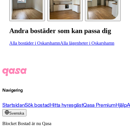
Andra bostäder som kan passa dig
Alla bostäder i Oskarshamn
Alla lägenheter i Oskarshamn
Navigering
Startsidan
Sök bostad
Hitta hyresgäst
Qasa Premium
Hjälp
A
Svenska
Blocket Bostad är nu Qasa