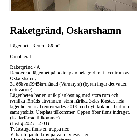
Raketgränd, Oskarshamn
Lägenhet · 3 rum · 86 m²
Omöblerat
Raketgränd 4A-
Renoverad lägenhet på bottenplan belägrad mitt i centrum av
Oskarshamn,
3a 86kvm9945kr/månad (Varmhyra) (hyran ingår det vatten
och värme).
Lägenheten har en unik planlösning med stora rum och
rymliga förråds utrymmen, stora härliga 3glas fönster, hela
lägenheten total renoverades 2019 med nytt kök och badrum
samt ytskikt. Uteplats tillkommer. Öppen fiber finns indraget.
(Källarförråd tillkommer)
(Ledig 2025-12-01)
Tvättstuga finns en trappa ner.
Vi har följande krav på våra hyresgäster.