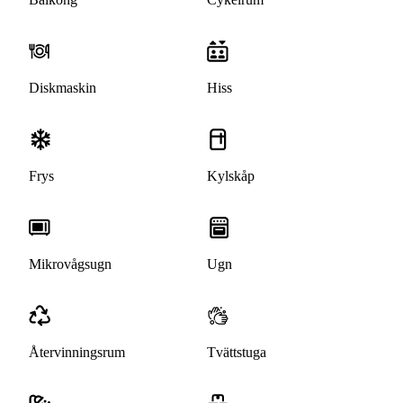
Diskmaskin
Hiss
Frys
Kylskåp
Mikrovågsugn
Ugn
Återvinningsrum
Tvättstuga