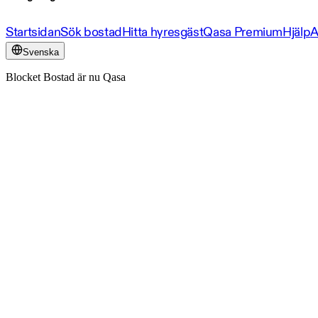
Startsidan
Sök bostad
Hitta hyresgäst
Qasa Premium
Hjälp
A
Svenska
Blocket Bostad är nu Qasa