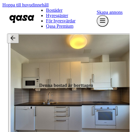
Hoppa till huvudinnehåll
Bostäder
Skapa annons
Hyresgäster
För hyresvärdar
Qasa Premium
Denna bostad är borttagen