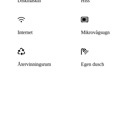
Diskmaskin
Hiss
Internet
Mikrovågsugn
Återvinningsrum
Egen dusch
Denna bostad är borttagen