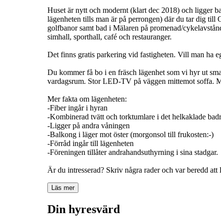
Huset är nytt och modernt (klart dec 2018) och ligger ba
lägenheten tills man är på perrongen) där du tar dig ti
golfbanor samt bad i Mälaren på promenad/cykelavstånd.
simhall, sporthall, café och restauranger.
Det finns gratis parkering vid fastigheten. Vill man ha e
Du kommer få bo i en fräsch lägenhet som vi hyr ut sm
vardagsrum. Stor LED-TV på väggen mittemot soffa. Ma
Mer fakta om lägenheten:
-Fiber ingår i hyran
-Kombinerad tvätt och torktumlare i det helkaklade b
-Ligger på andra våningen
-Balkong i läger mot öster (morgonsol till frukosten:-)
-Förråd ingår till lägenheten
-Föreningen tillåter andrahandsuthyrning i sina stadgar.
Läs mer
Din hyresvärd