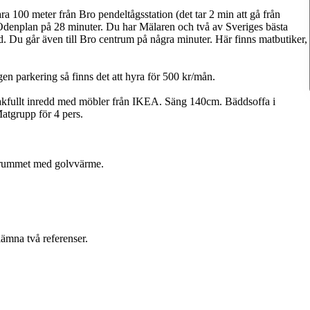
ra 100 meter från Bro pendeltågsstation (det tar 2 min att gå från
ll Odenplan på 28 minuter. Du har Mälaren och två av Sveriges bästa
 Du går även till Bro centrum på några minuter. Här finns matbutiker,
gen parkering så finns det att hyra för 500 kr/mån.
akfullt inredd med möbler från IKEA. Säng 140cm. Bäddsoffa i
tgrupp för 4 pers.
adrummet med golvvärme.