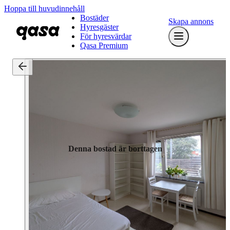
Hoppa till huvudinnehåll
Bostäder
Skapa annons
Hyresgäster
För hyresvärdar
Qasa Premium
Denna bostad är borttagen