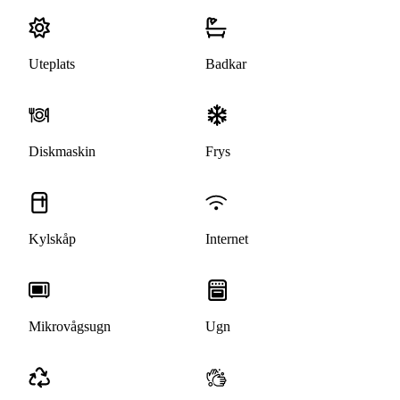
Uteplats
Badkar
Diskmaskin
Frys
Kylskåp
Internet
Mikrovågsugn
Ugn