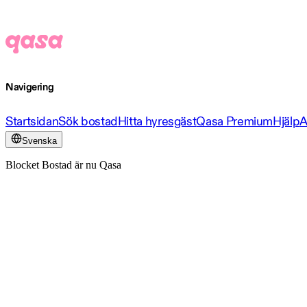
Navigering
Startsidan
Sök bostad
Hitta hyresgäst
Qasa Premium
Hjälp
A
Svenska
Blocket Bostad är nu Qasa