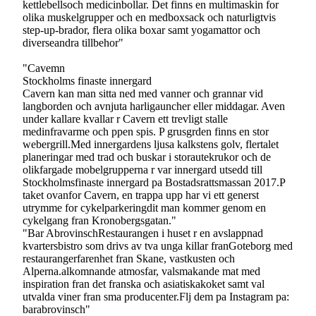
kettlebellsoch medicinbollar. Det finns en multimaskin for
olika muskelgrupper och en medboxsack och naturligtvis
step-up-brador, flera olika boxar samt yogamattor och
diverseandra tillbehor"
"Cavemn
Stockholms finaste innergard
Cavern kan man sitta ned med vanner och grannar vid
langborden och avnjuta harligauncher eller middagar. Aven
under kallare kvallar r Cavern ett trevligt stalle
medinfravarme och ppen spis. P grusgrden finns en stor
webergrill.Med innergardens ljusa kalkstens golv, flertalet
planeringar med trad och buskar i storautekrukor och de
olikfargade mobelgrupperna r var innergard utsedd till
Stockholmsfinaste innergard pa Bostadsrattsmassan 2017.P
taket ovanfor Cavern, en trappa upp har vi ett generst
utrymme for cykelparkeringdit man kommer genom en
cykelgang fran Kronobergsgatan."
"Bar AbrovinschRestaurangen i huset r en avslappnad
kvartersbistro som drivs av tva unga killar franGoteborg med
restaurangerfarenhet fran Skane, vastkusten och
Alperna.alkomnande atmosfar, valsmakande mat med
inspiration fran det franska och asiatiskakoket samt val
utvalda viner fran sma producenter.Flj dem pa Instagram pa:
barabrovinsch"