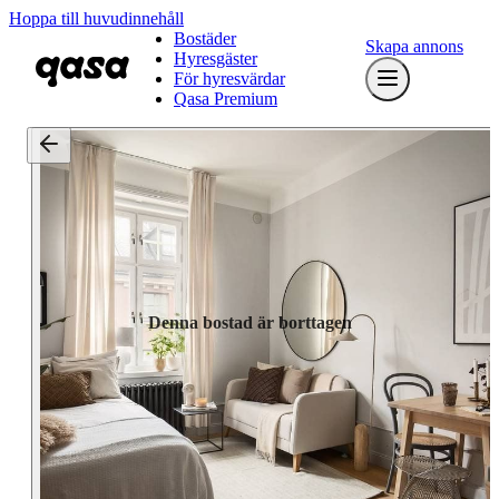
Hoppa till huvudinnehåll
Bostäder
Skapa annons
Hyresgäster
För hyresvärdar
Qasa Premium
Denna bostad är borttagen