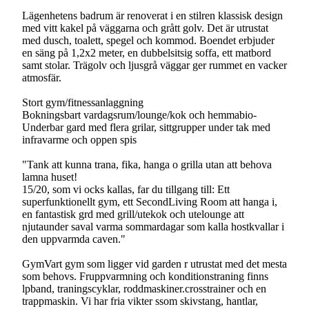
Lägenhetens badrum är renoverat i en stilren klassisk design
med vitt kakel på väggarna och grått golv. Det är utrustat
med dusch, toalett, spegel och kommod. Boendet erbjuder
en säng på 1,2x2 meter, en dubbelsitsig soffa, ett matbord
samt stolar. Trägolv och ljusgrå väggar ger rummet en vacker
atmosfär.
Stort gym/fitnessanlaggning
Bokningsbart vardagsrum/lounge/kok och hemmabio-
Underbar gard med flera grilar, sittgrupper under tak med
infravarme och oppen spis
"Tank att kunna trana, fika, hanga o grilla utan att behova
lamna huset!
15/20, som vi ocks kallas, far du tillgang till: Ett
superfunktionellt gym, ett SecondLiving Room att hanga i,
en fantastisk grd med grill/utekok och utelounge att
njutaunder saval varma sommardagar som kalla hostkvallar i
den uppvarmda caven."
GymVart gym som ligger vid garden r utrustat med det mesta
som behovs. Fruppvarmning och konditionstraning finns
lpband, traningscyklar, roddmaskiner.crosstrainer och en
trappmaskin. Vi har fria vikter ssom skivstang, hantlar,