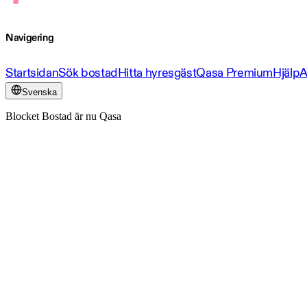
Navigering
Startsidan
Sök bostad
Hitta hyresgäst
Qasa Premium
Hjälp
A
Svenska
Blocket Bostad är nu Qasa