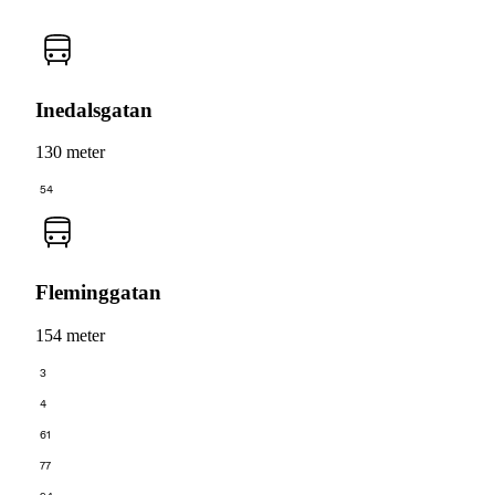
Inedalsgatan
130 meter
54
Fleminggatan
154 meter
3
4
61
77