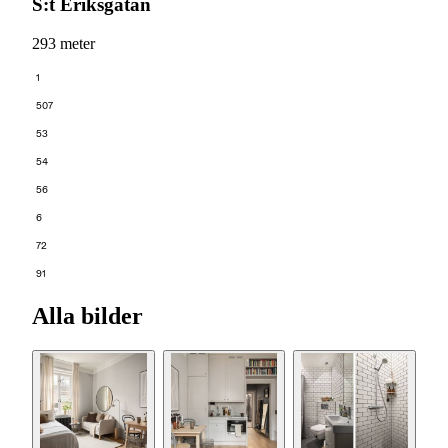
S:t Eriksgatan
293 meter
1
507
53
54
56
6
72
91
Alla bilder