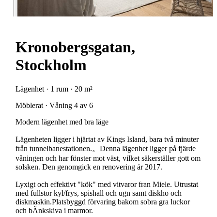
Kronobergsgatan,
Stockholm
Lägenhet · 1 rum · 20 m²
Möblerat · Våning 4 av 6
Modern lägenhet med bra läge
Lägenheten ligger i hjärtat av Kings Island, bara två minuter
från tunnelbanestationen.。Denna lägenhet ligger på fjärde
våningen och har fönster mot väst, vilket säkerställer gott om
solsken. Den genomgick en renovering år 2017.
Lyxigt och effektivt "kök" med vitvaror fran Miele. Utrustat
med fullstor kyl/frys, spishall och ugn samt diskho och
diskmaskin.Platsbyggd förvaring bakom sobra gra luckor
och bÃnkskiva i marmor.