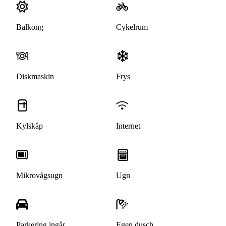
Balkong
Cykelrum
Diskmaskin
Frys
Kylskåp
Internet
Mikrovågsugn
Ugn
Parkering ingår
Egen dusch