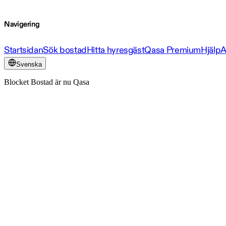
Navigering
Startsidan
Sök bostad
Hitta hyresgäst
Qasa Premium
Hjälp
A
Svenska
Blocket Bostad är nu Qasa