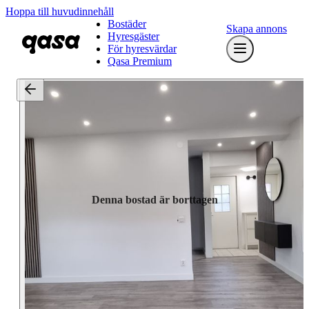
Hoppa till huvudinnehåll
Bostäder
Skapa annons
Hyresgäster
För hyresvärdar
Qasa Premium
Denna bostad är borttagen