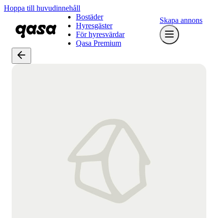
Hoppa till huvudinnehåll
Bostäder
Skapa annons
Hyresgäster
För hyresvärdar
Qasa Premium