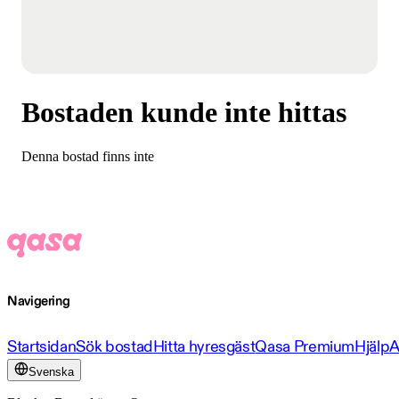
Bostaden kunde inte hittas
Denna bostad finns inte
Navigering
Startsidan
Sök bostad
Hitta hyresgäst
Qasa Premium
Hjälp
A
Svenska