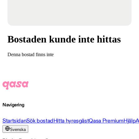
Bostaden kunde inte hittas
Denna bostad finns inte
Navigering
Startsidan
Sök bostad
Hitta hyresgäst
Qasa Premium
Hjälp
A
Svenska