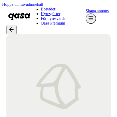
Hoppa till huvudinnehåll
Bostäder
Skapa annons
Hyresgäster
För hyresvärdar
Qasa Premium