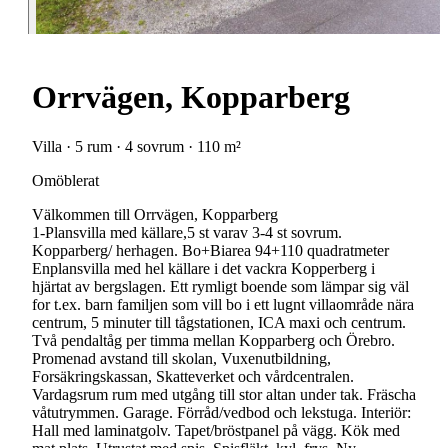
Orrvägen, Kopparberg
Villa · 5 rum · 4 sovrum · 110 m²
Omöblerat
Välkommen till Orrvägen, Kopparberg
1-Plansvilla med källare,5 st varav 3-4 st sovrum.
Kopparberg/ herhagen. Bo+Biarea 94+110 quadratmeter
Enplansvilla med hel källare i det vackra Kopperberg i
hjärtat av bergslagen. Ett rymligt boende som lämpar sig väl
for t.ex. barn familjen som vill bo i ett lugnt villaområde nära
centrum, 5 minuter till tågstationen, ICA maxi och centrum.
Två pendaltåg per timma mellan Kopparberg och Örebro.
Promenad avstand till skolan, Vuxenutbildning,
Forsäkringskassan, Skatteverket och vårdcentralen.
Vardagsrum rum med utgång till stor altan under tak. Fräscha
våtutrymmen. Garage. Förråd/vedbod och lekstuga. Interiör:
Hall med laminatgolv. Tapet/bröstpanel på vägg. Kök med