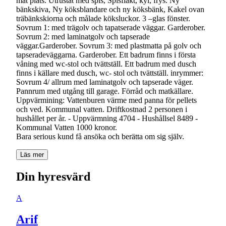
mat plats. Utrustat med spis, Spisfläkt, kyl, frys. Ny
bänkskiva, Ny köksblandare och ny köksbänk, Kakel ovan
träbänkskiorna och målade köksluckor. 3 –glas fönster.
Sovrum 1: med trägolv och tapatserade väggar. Garderober.
Sovrum 2: med laminatgolv och tapserade
väggar.Garderober. Sovrum 3: med plastmatta på golv och
tapseradeväggarna. Garderober. Ett badrum finns i första
våning med wc-stol och tvättställ. Ett badrum med dusch
finns i källare med dusch, wc- stol och tvättställ. inrymmer:
Sovrum 4/ allrum med laminatgolv och tapserade väger.
Pannrum med utgång till garage. Förråd och matkällare.
Uppvärmining: Vattenburen värme med panna för pellets
och ved. Kommunal vatten. Driftkostnad 2 personen i
hushållet per år. - Uppvärmning 4704 - Hushållsel 8489 -
Kommunal Vatten 1000 kronor.
Läs mer
Din hyresvärd
A
Arif