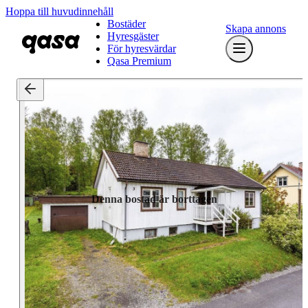
Hoppa till huvudinnehåll
Bostäder
Skapa annons
Hyresgäster
För hyresvärdar
Qasa Premium
Denna bostad är borttagen