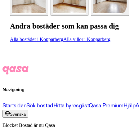
Andra bostäder som kan passa dig
Alla bostäder i Kopparberg
Alla villor i Kopparberg
Navigering
Startsidan
Sök bostad
Hitta hyresgäst
Qasa Premium
Hjälp
A
Svenska
Blocket Bostad är nu Qasa