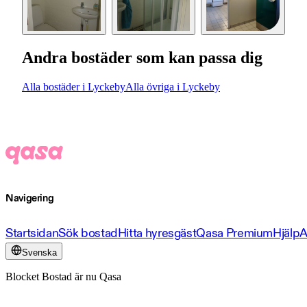
Andra bostäder som kan passa dig
Alla bostäder i Lyckeby
Alla övriga i Lyckeby
Navigering
Startsidan
Sök bostad
Hitta hyresgäst
Qasa Premium
Hjälp
A
Svenska
Blocket Bostad är nu Qasa