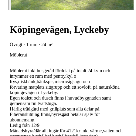
Köpingevägen, Lyckeby
Övrigt · 1 rum · 24 m²
Möblerat
Möblerat inkl husgeråd fördelat på totalt 24 kvm och
inrymmer ett rum med pentry,kyl o
frys,diskbänk,bänkspis,microvågsugn och
förvaring,matplats,sittgrupp och ett sovloft, på natursköna
köpingevägen i Lyckeby.
Egen toalett och dusch finns i huvudbyggnaden samt
gemensam fin tvättstuga.
Härlig trädgård med grillplats som alla delar på.
Fiberanslutning finns,hyresgäst betalar själv för
abonnemang.
Ledig från 12/9
Månadshyra/där allt ingår för 4121kr inkl värme,vatten och