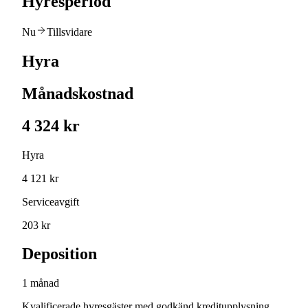
Hyresperiod
Nu
Tillsvidare
Hyra
Månadskostnad
4 324 kr
Hyra
4 121 kr
Serviceavgift
203 kr
Deposition
1 månad
Kvalificerade hyresgäster med godkänd kreditupplysning