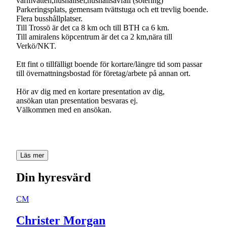
varmvatten,hushållsel,hushållsavfall (sotering)
Parkeringsplats, gemensam tvättstuga och ett trevlig boende.
Flera busshållplatser.
Till Trossö är det ca 8 km och till BTH ca 6 km.
Till amiralens köpcentrum är det ca 2 km,nära till
Verkö/NKT.
Ett fint o tillfälligt boende för kortare/längre tid som passar
till övernattningsbostad för företag/arbete på annan ort.
Hör av dig med en kortare presentation av dig,
ansökan utan presentation besvaras ej.
Välkommen med en ansökan.
Läs mer
Din hyresvärd
CM
Christer Morgan