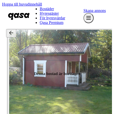
Hoppa till huvudinnehåll
Bostäder
Skapa annons
Hyresgäster
För hyresvärdar
Qasa Premium
Denna bostad är borttagen