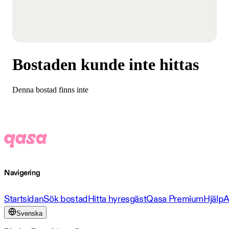
Bostaden kunde inte hittas
Denna bostad finns inte
Navigering
Startsidan
Sök bostad
Hitta hyresgäst
Qasa Premium
Hjälp
A
Svenska