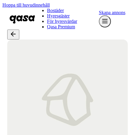
Hoppa till huvudinnehåll
Bostäder
Skapa annons
Hyresgäster
För hyresvärdar
Qasa Premium