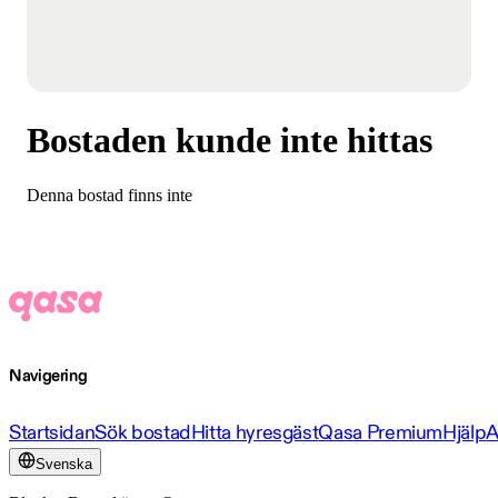
Bostaden kunde inte hittas
Denna bostad finns inte
Navigering
Startsidan
Sök bostad
Hitta hyresgäst
Qasa Premium
Hjälp
A
Svenska