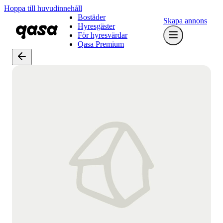
Hoppa till huvudinnehåll
Bostäder
Skapa annons
Hyresgäster
För hyresvärdar
Qasa Premium