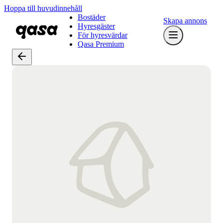
Hoppa till huvudinnehåll
Bostäder
Skapa annons
Hyresgäster
För hyresvärdar
Qasa Premium