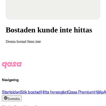
Bostaden kunde inte hittas
Denna bostad finns inte
Navigering
Startsidan
Sök bostad
Hitta hyresgäst
Qasa Premium
Hjälp
A
Svenska