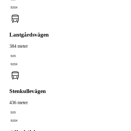
525X
Lantgårdsvägen
384 meter
525
525X
Stenkullevägen
436 meter
525
525X