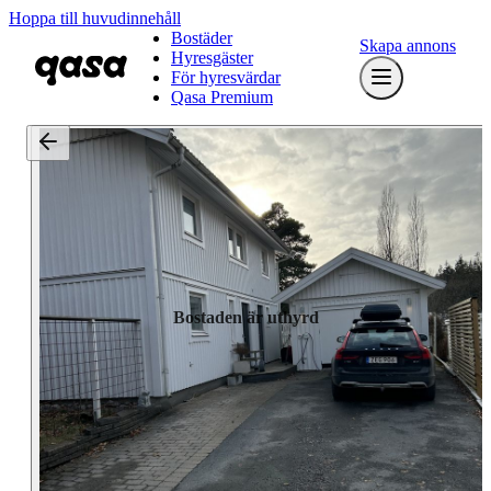
Hoppa till huvudinnehåll
Bostäder
Skapa annons
Hyresgäster
För hyresvärdar
Qasa Premium
Bostaden är uthyrd