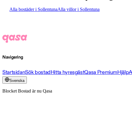
Alla bostäder i Sollentuna
Alla villor i Sollentuna
Navigering
Startsidan
Sök bostad
Hitta hyresgäst
Qasa Premium
Hjälp
A
Svenska
Blocket Bostad är nu Qasa