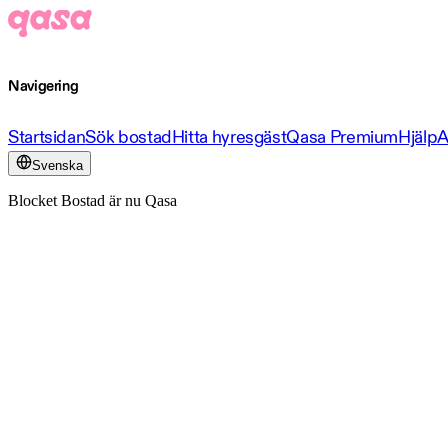
Navigering
Startsidan
Sök bostad
Hitta hyresgäst
Qasa Premium
Hjälp
A
Svenska
Blocket Bostad är nu Qasa