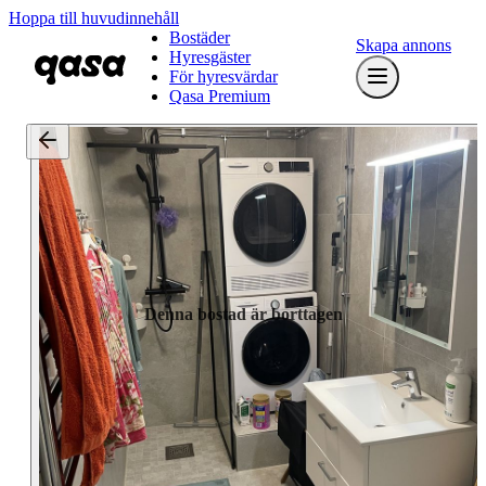
Hoppa till huvudinnehåll
Bostäder
Skapa annons
Hyresgäster
För hyresvärdar
Qasa Premium
Denna bostad är borttagen