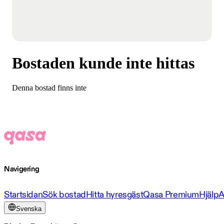
Bostaden kunde inte hittas
Denna bostad finns inte
Navigering
Startsidan
Sök bostad
Hitta hyresgäst
Qasa Premium
Hjälp
A
Svenska