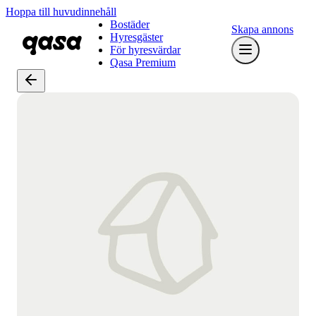
Hoppa till huvudinnehåll
Bostäder
Skapa annons
Hyresgäster
För hyresvärdar
Qasa Premium